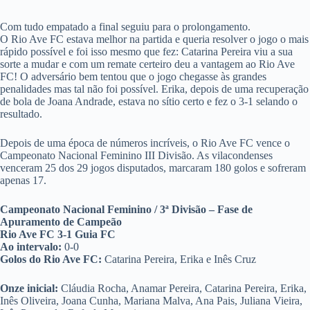
Com tudo empatado a final seguiu para o prolongamento.
O Rio Ave FC estava melhor na partida e queria resolver o jogo o mais
rápido possível e foi isso mesmo que fez: Catarina Pereira viu a sua
sorte a mudar e com um remate certeiro deu a vantagem ao Rio Ave
FC! O adversário bem tentou que o jogo chegasse às grandes
penalidades mas tal não foi possível. Erika, depois de uma recuperação
de bola de Joana Andrade, estava no sítio certo e fez o 3-1 selando o
resultado.
Depois de uma época de números incríveis, o Rio Ave FC vence o
Campeonato Nacional Feminino III Divisão. As vilacondenses
venceram 25 dos 29 jogos disputados, marcaram 180 golos e sofreram
apenas 17.
Campeonato Nacional Feminino / 3ª Divisão – Fase de
Apuramento de Campeão
Rio Ave FC 3-1 Guia FC
Ao intervalo:
0-0
Golos do Rio Ave FC:
Catarina Pereira, Erika e Inês Cruz
Onze inicial:
Cláudia Rocha, Anamar Pereira, Catarina Pereira, Erika,
Inês Oliveira, Joana Cunha, Mariana Malva, Ana Pais, Juliana Vieira,