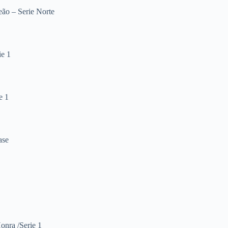
ão – Serie Norte
ie 1
e 1
ase
onra /Serie 1