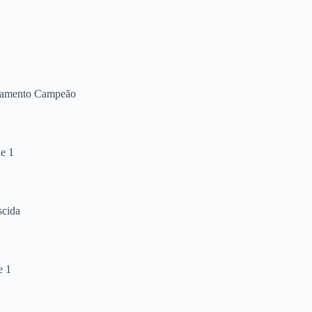
ramento Campeão
ie 1
cida
e 1