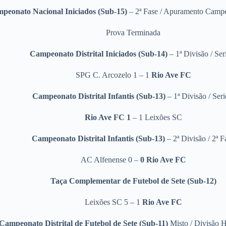
peonato Nacional Iniciados (Sub-15)
–
2ª Fase / Apuramento Campe
Prova Terminada
Campeonato Distrital Iniciados (Sub-14)
– 1ª Divisão / Ser
SPG C. Arcozelo 1 – 1
Rio Ave FC
Campeonato Distrital Infantis (Sub-13)
– 1ª Divisão / Seri
Rio Ave FC 1
– 1 Leixões SC
Campeonato Distrital Infantis (Sub-13)
– 2ª Divisão / 2ª F
AC Alfenense 0 –
0
Rio Ave FC
Taça Complementar de Futebol de Sete
(Sub-12)
Leixões SC 5 – 1
Rio Ave FC
Campeonato Distrital de Futebol de Sete
(Sub-11)
Misto / Divisão H