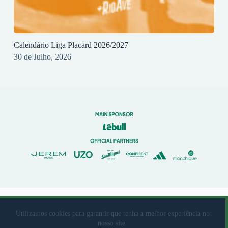
Calendário Liga Placard 2026/2027
30 de Julho, 2026
© 2023 Rio Ave Futebol Clube Desenvolvido por
brandit
Utilizamos cookies para garantir que tenha a melhor experiência no
nosso site.