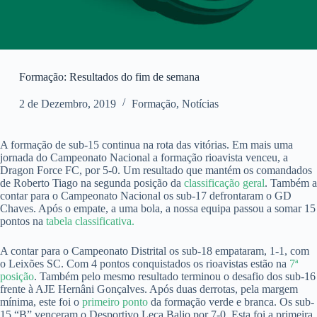
Formação: Resultados do fim de semana
2 de Dezembro, 2019
Formação
,
Notícias
A formação de sub-15 continua na rota das vitórias. Em mais uma
jornada do Campeonato Nacional a formação rioavista venceu, a
Dragon Force FC, por 5-0. Um resultado que mantém os comandados
de Roberto Tiago na segunda posição da
classificação geral
. Também a
contar para o Campeonato Nacional os sub-17 defrontaram o GD
Chaves. Após o empate, a uma bola, a nossa equipa passou a somar 15
pontos na
tabela classificativa.
A contar para o Campeonato Distrital os sub-18 empataram, 1-1, com
o Leixões SC. Com 4 pontos conquistados os rioavistas estão na
7ª
posição
. Também pelo mesmo resultado terminou o desafio dos sub-16
frente à AJE Hernâni Gonçalves. Após duas derrotas, pela margem
mínima, este foi o
primeiro ponto
da formação verde e branca. Os sub-
15 “B” venceram o Desportivo Leça Balio por 7-0. Esta foi a primeira