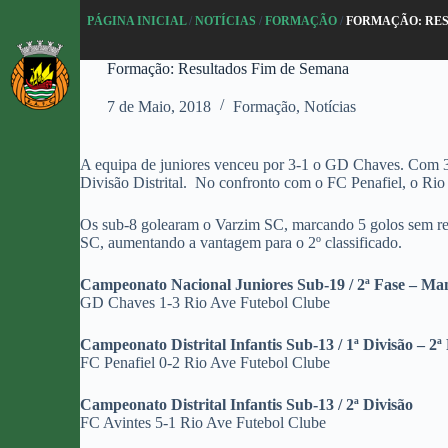
P
PÁGINA INICIAL
/
NOTÍCIAS
/
FORMAÇÃO
/
FORMAÇÃO: RES
u
l
Formação: Resultados Fim de Semana
a
r
7 de Maio, 2018
Formação
,
Notícias
p
a
r
a
A equipa de juniores venceu por 3-1 o GD Chaves. Com 31 p
o
Divisão Distrital. No confronto com o FC Penafiel, o Rio
c
o
Os sub-8 golearam o Varzim SC, marcando 5 golos sem res
n
SC, aumentando a vantagem para o 2º classificado.
t
e
Campeonato Nacional Juniores Sub-19 / 2ª Fase – Man
ú
GD Chaves 1-3 Rio Ave Futebol Clube
d
o
Campeonato Distrital Infantis Sub-13 / 1ª Divisão – 2ª
FC Penafiel 0-2 Rio Ave Futebol Clube
Campeonato Distrital Infantis Sub-13 / 2ª Divisão
FC Avintes 5-1 Rio Ave Futebol Clube