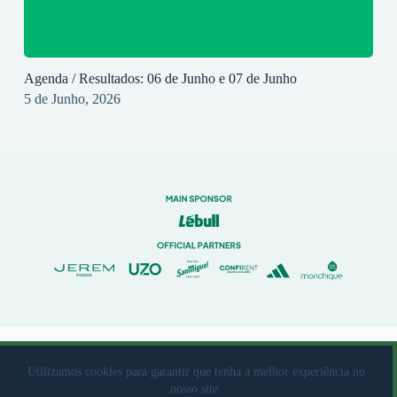
Agenda / Resultados: 06 de Junho e 07 de Junho
5 de Junho, 2026
© 2023 Rio Ave Futebol Clube Desenvolvido por
brandit
Utilizamos cookies para garantir que tenha a melhor experiência no
nosso site.