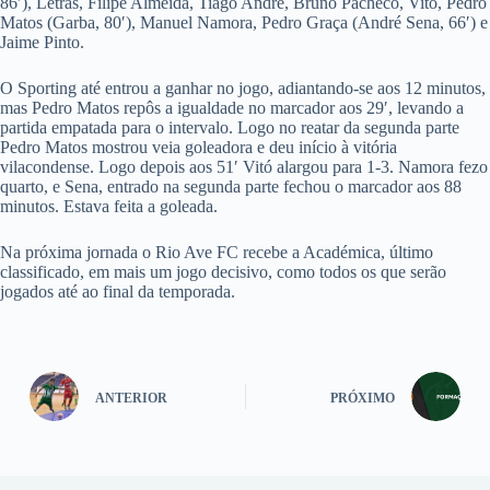
86′), Letras, Filipe Almeida, Tiago André, Bruno Pacheco, Vitó, Pedro
Matos (Garba, 80′), Manuel Namora, Pedro Graça (André Sena, 66′) e
Jaime Pinto.
O Sporting até entrou a ganhar no jogo, adiantando-se aos 12 minutos,
mas Pedro Matos repôs a igualdade no marcador aos 29′, levando a
partida empatada para o intervalo. Logo no reatar da segunda parte
Pedro Matos mostrou veia goleadora e deu início à vitória
vilacondense. Logo depois aos 51′ Vitó alargou para 1-3. Namora fezo
quarto, e Sena, entrado na segunda parte fechou o marcador aos 88
minutos. Estava feita a goleada.
Na próxima jornada o Rio Ave FC recebe a Académica, último
classificado, em mais um jogo decisivo, como todos os que serão
jogados até ao final da temporada.
ANTERIOR
PRÓXIMO