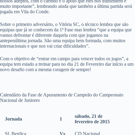
nossos adeptos, com o carinho e o apoio que eles nos transmitem é
muito importante”, lembrando ainda que também a última partida será
jogada em Vila do Conde.
Sobre o primeiro adversário, o Vitória SC, o técnico lembra que são
equipas que já se conhecem da 1ª Fase mas lembra “que a equipa que
vamos defrontar é diferente daquela com que jogamos na
antepenúltima jornada. São uma equipa bem formada, com muitos
internacionais e que nos vai criar dificuldades”.
Com o objetivo de “entrar em campo para vencer todos os jogos”, a
equipa tem estado a treinar para no dia 21 de Fevereiro dar início a um
novo desafio com a mesma coragem de sempre!
Calendário da Fase de Apuramento de Campeão do Campeonato
Nacional de Juniores
sábado, 21 de
Jornada
1
fevereiro de 2015
SL Benfica
Vs
CD Nacional