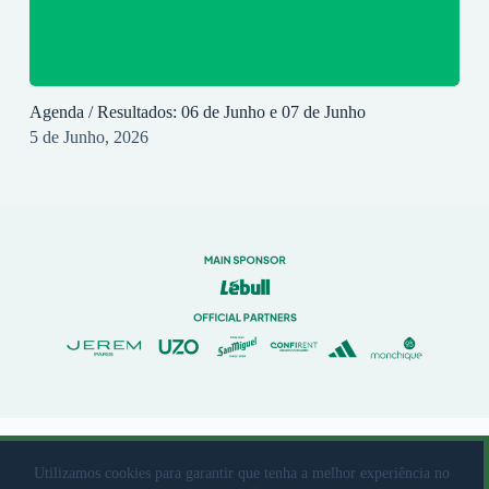
Agenda / Resultados: 06 de Junho e 07 de Junho
5 de Junho, 2026
© 2023 Rio Ave Futebol Clube Desenvolvido por
brandit
Utilizamos cookies para garantir que tenha a melhor experiência no