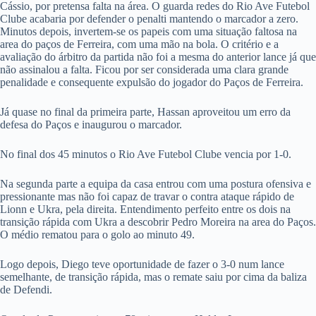
Cássio, por pretensa falta na área. O guarda redes do Rio Ave Futebol
Clube acabaria por defender o penalti mantendo o marcador a zero.
Minutos depois, invertem-se os papeis com uma situação faltosa na
area do paços de Ferreira, com uma mão na bola. O critério e a
avaliação do árbitro da partida não foi a mesma do anterior lance já que
não assinalou a falta. Ficou por ser considerada uma clara grande
penalidade e consequente expulsão do jogador do Paços de Ferreira.
Já quase no final da primeira parte, Hassan aproveitou um erro da
defesa do Paços e inaugurou o marcador.
No final dos 45 minutos o Rio Ave Futebol Clube vencia por 1-0.
Na segunda parte a equipa da casa entrou com uma postura ofensiva e
pressionante mas não foi capaz de travar o contra ataque rápido de
Lionn e Ukra, pela direita. Entendimento perfeito entre os dois na
transição rápida com Ukra a descobrir Pedro Moreira na area do Paços.
O médio rematou para o golo ao minuto 49.
Logo depois, Diego teve oportunidade de fazer o 3-0 num lance
semelhante, de transição rápida, mas o remate saiu por cima da baliza
de Defendi.