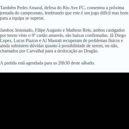
Também Pedro Amaral, defesa do Rio Ave FC, comentou a próxima
jornada do campeonato, lembrando que este é um jogo difícil mas bom
para a equipa se superar.
Jambor, lesionado, Filipe Augusto e Matheus Reis, ambos castigados
por terem visto o 9º cartão amarelo, são baixas confirmadas. Já Diego
Lopes, Lucas Piazon e Al Musrati recuperam de problemas físicos e
ainda subsistem dúvidas quanto à possibilidade de serem, ou não,
chamados por Carvalhal para a deslocação ao Dragão.
A partida está agendada para as 20h30 deste sábado.