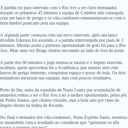
A partida foi para intervalo com o Rio Ave a ser claro dominador,
durante os primeiros 45 minutos a equipa de Coimbra não conseguiu
criar um lance de perigo e os vila-condenses entusiasmavam-se com o
bom futebol praticado pela sua equipa.
A segunda parte começou com um novo intervalo, após um lance
dividido Ederson foi assistido, e a partida interrompida por mais de 3
minutos. Mesmo assim a primeira oportunidade de golo foi para o Rio
Ave. Mais uma vez Braga chutou encostado ao lado de fora do poste.
A partir dos 60 minutos o jogo tornou-se morno e o ímpeto rioavista
acalmou, quem aproveitou foi a Académica, que mesmo sem criar
lances de perigo iminente, conquistou espaço e posse de bola. Os dois
treinadores mexeram nas equipas, mas com poucos resultados.
Perto do fim, antes da expulsão de Nuno Lopes por acumulação de
amarelos,voltou a ser o Rio Ave a ter a melhor oportunidade, pelos pés
de Pedro Santos, que chutou cruzado, mas a bola saiu por cima do
ângulo direito da baliza de Ricardo.
No final o treinador dos vila-condenses, Nuno Espírito Santo, mostrou-
se insatisfeito com o resultado ao considerar que “quisemos os três
pontos e lutamos por isso”.