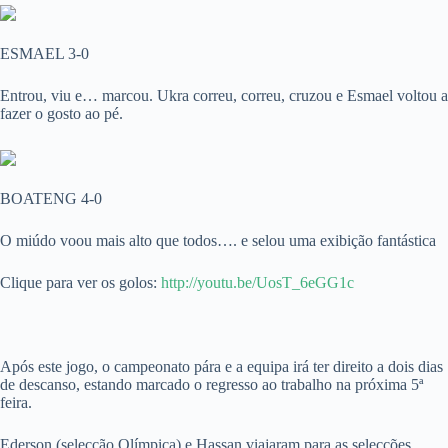
ESMAEL 3-0
Entrou, viu e… marcou. Ukra correu, correu, cruzou e Esmael voltou a
fazer o gosto ao pé.
BOATENG 4-0
O miúdo voou mais alto que todos…. e selou uma exibição fantástica
Clique para ver os golos:
http://youtu.be/UosT_6eGG1c
Após este jogo, o campeonato pára e a equipa irá ter direito a dois dias
de descanso, estando marcado o regresso ao trabalho na próxima 5ª
feira.
Ederson (selecção Olímpica) e Hassan viajaram para as selecções