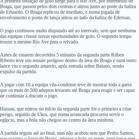
A primeira situação de golo surge para o Rio Ave, por intermédio de
Braga, que passou pelos dois centrais e atirou junto ao poste da baliza
de Eduardo. O Braga replicou de imediato, e numa jogada de
envolvimento o ponta de lança atirou ao lado da baliza de Ederson.
O jogo continuou muito disputado até ao intervalo, sem que nenhuma
das equipas criasse novas oportunidades de golo. O segundo tempo
trouxe o mesmo Rio Ave para o relvado.
Antes de estarem decorridos 5 minutos da segunda parte Rúben
Ribeiro teve um remate perigoso dentro da área do Braga e num outro
lance viu o segundo amarelo, após entrada sobre Baiano, sendo
expulso da partida.
A jogar com 10 a equipa vila-condense teve de mostrar toda a garra
que os mais de 500 adeptos levaram até Braga para reagir e ser capaz
de continuar a discutir o jogo.
Hassan, que entrou no início da segunda parte foi o primeiro a criar
perigo, seguido de Ukra, que numa arrancada procurou servir o
egípcio, mas a bola não chegou ao centro da área minhota.
A partida seguiu até ao final, mas não acabou sem que Pedro Santos,
que ocupou o lugar de Braga, atirasse a bola ao poste, num lance que