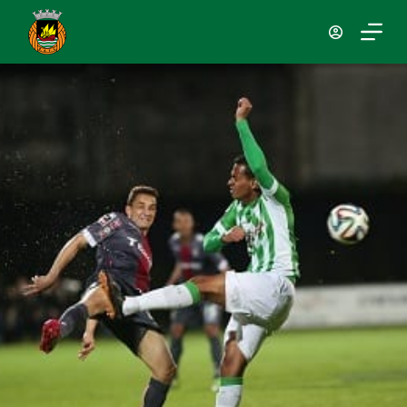
P
u
l
a
r
p
a
r
a
o
c
o
n
t
e
ú
d
o