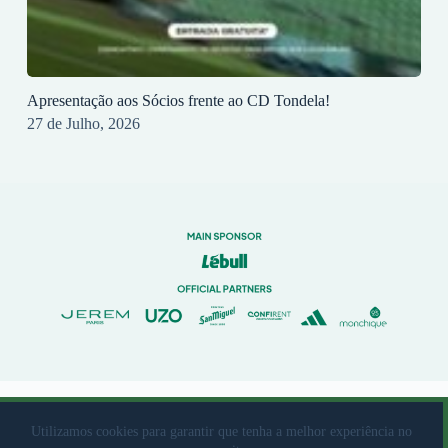
Apresentação aos Sócios frente ao CD Tondela!
27 de Julho, 2026
© 2023 Rio Ave Futebol Clube Desenvolvido por
brandit
Utilizamos cookies para garantir que tenha a melhor experiência no