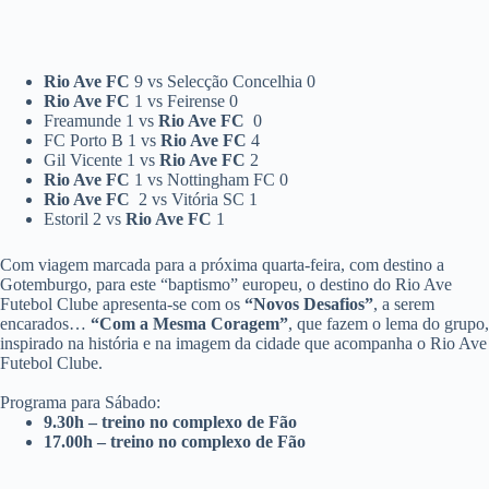
Rio Ave FC
9 vs Selecção Concelhia 0
Rio Ave FC
1 vs Feirense 0
Freamunde 1 vs
Rio Ave FC
0
FC Porto B 1 vs
Rio Ave FC
4
Gil Vicente 1 vs
Rio Ave FC
2
Rio Ave FC
1 vs Nottingham FC 0
Rio Ave FC
2 vs Vitória SC 1
Estoril 2 vs
Rio Ave FC
1
Com viagem marcada para a próxima quarta-feira, com destino a
Gotemburgo, para este “baptismo” europeu, o destino do Rio Ave
Futebol Clube apresenta-se com os
“Novos Desafios”
, a serem
encarados…
“Com a Mesma Coragem”
, que fazem o lema do grupo,
inspirado na história e na imagem da cidade que acompanha o Rio Ave
Futebol Clube.
Programa para Sábado:
9.30h – treino no complexo de Fão
17.00h – treino no complexo de Fão