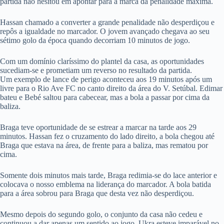
partida não hesitou em apontar para a marca da penalidade máxima.
Hassan chamado a converter a grande penalidade não desperdiçou e
repôs a igualdade no marcador. O jovem avançado chegava ao seu
sétimo golo da época quando decorriam 10 minutos de jogo.
Com um domínio claríssimo do plantel da casa, as oportunidades
sucediam-se e prometiam um reverso no resultado da partida.
Um exemplo de lance de perigo aconteceu aos 19 minutos após um
livre para o Rio Ave FC no canto direito da área do V. Setúbal. Edimar
bateu e Bebé saltou para cabecear, mas a bola a passar por cima da
baliza.
Braga teve oportunidade de se estrear a marcar na tarde aos 29
minutos. Hassan fez o cruzamento do lado direito, a bola chegou até
Braga que estava na área, de frente para a baliza, mas rematou por
cima.
Somente dois minutos mais tarde, Braga redimia-se do lace anterior e
colocava o nosso emblema na liderança do marcador. A bola batida
para a área sobrou para Braga que desta vez não desperdiçou.
Mesmo depois do segundo golo, o conjunto da casa não cedeu e
continuou a dar apenas um sentido ao jogo. Ukra esteve imparável no