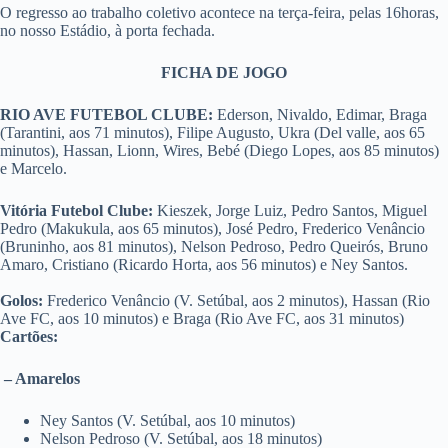
O regresso ao trabalho coletivo acontece na terça-feira, pelas 16horas,
no nosso Estádio, à porta fechada.
FICHA DE JOGO
RIO AVE FUTEBOL CLUBE:
Ederson, Nivaldo, Edimar, Braga
(Tarantini, aos 71 minutos), Filipe Augusto, Ukra (Del valle, aos 65
minutos), Hassan, Lionn, Wires, Bebé (Diego Lopes, aos 85 minutos)
e Marcelo.
Vitória Futebol Clube:
Kieszek, Jorge Luiz, Pedro Santos, Miguel
Pedro (Makukula, aos 65 minutos), José Pedro, Frederico Venâncio
(Bruninho, aos 81 minutos), Nelson Pedroso, Pedro Queirós, Bruno
Amaro, Cristiano (Ricardo Horta, aos 56 minutos) e Ney Santos.
Golos:
Frederico Venâncio (V. Setúbal, aos 2 minutos), Hassan (Rio
Ave FC, aos 10 minutos) e Braga (Rio Ave FC, aos 31 minutos)
Cartões:
– Amarelos
Ney Santos (V. Setúbal, aos 10 minutos)
Nelson Pedroso (V. Setúbal, aos 18 minutos)