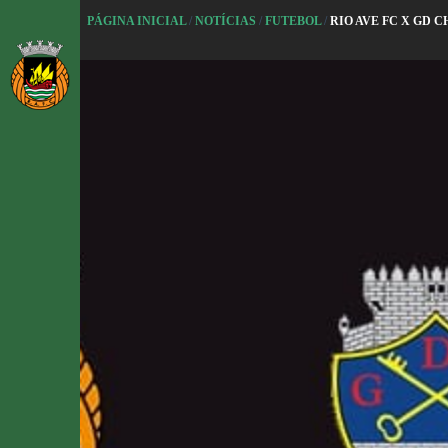
P
PÁGINA INICIAL
/
NOTÍCIAS
/
FUTEBOL
/
RIO AVE FC X GD 
u
l
a
r
p
a
r
a
o
c
o
n
t
e
ú
d
o