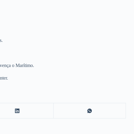
s.
 vença o Marítimo.
nter.