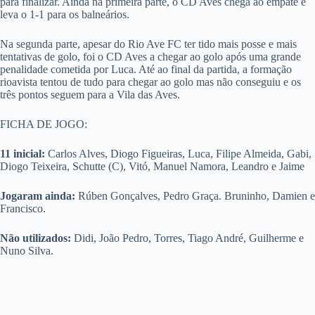
para finalizar. Ainda na primeira parte, o CD Aves chega ao empate e
leva o 1-1 para os balneários.
Na segunda parte, apesar do Rio Ave FC ter tido mais posse e mais
tentativas de golo, foi o CD Aves a chegar ao golo após uma grande
penalidade cometida por Luca. Até ao final da partida, a formação
rioavista tentou de tudo para chegar ao golo mas não conseguiu e os
três pontos seguem para a Vila das Aves.
FICHA DE JOGO:
11 inicial:
Carlos Alves, Diogo Figueiras, Luca, Filipe Almeida, Gabi,
Diogo Teixeira, Schutte (C), Vitó, Manuel Namora, Leandro e Jaime
Jogaram ainda:
Rúben Gonçalves, Pedro Graça. Bruninho, Damien e
Francisco.
Não utilizados:
Didi, João Pedro, Torres, Tiago André, Guilherme e
Nuno Silva.