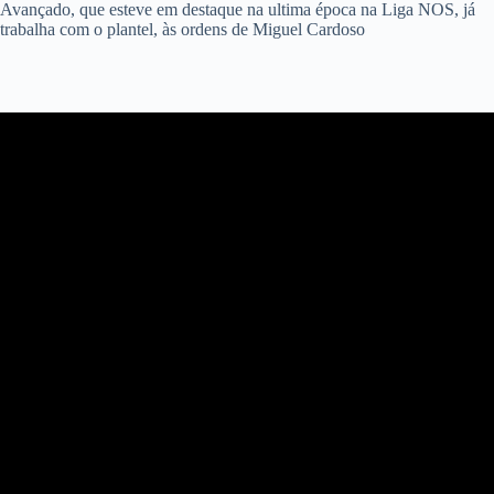
Avançado, que esteve em destaque na ultima época na Liga NOS, já
trabalha com o plantel, às ordens de Miguel Cardoso