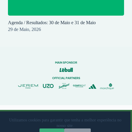
Agenda / Resultados: 30 de Maio e 31 de Maio
29 de Maio, 2026
© 2023 Rio Ave Futebol Clube Desenvolvido por
brandit
Utilizamos cookies para garantir que tenha a melhor experiência no
nosso site.
Livro de Reclamações
|
Termos de Utilização
|
Política de