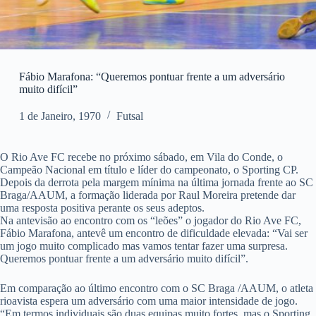
Fábio Marafona: “Queremos pontuar frente a um adversário
muito difícil”
1 de Janeiro, 1970
Futsal
O Rio Ave FC recebe no próximo sábado, em Vila do Conde, o
Campeão Nacional em título e líder do campeonato, o Sporting CP.
Depois da derrota pela margem mínima na última jornada frente ao SC
Braga/AAUM, a formação liderada por Raul Moreira pretende dar
uma resposta positiva perante os seus adeptos.
Na antevisão ao encontro com os “leões” o jogador do Rio Ave FC,
Fábio Marafona, antevê um encontro de dificuldade elevada: “Vai ser
um jogo muito complicado mas vamos tentar fazer uma surpresa.
Queremos pontuar frente a um adversário muito difícil”.
Em comparação ao último encontro com o SC Braga /AAUM, o atleta
rioavista espera um adversário com uma maior intensidade de jogo.
“Em termos individuais são duas equipas muito fortes, mas o Sporting