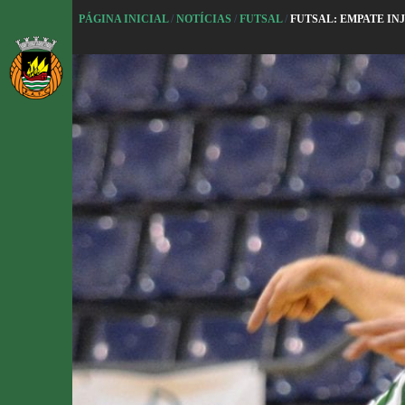
P
PÁGINA INICIAL
/
NOTÍCIAS
/
FUTSAL
/
FUTSAL: EMPATE IN
u
l
a
r
p
a
r
a
o
c
o
n
t
e
ú
d
o