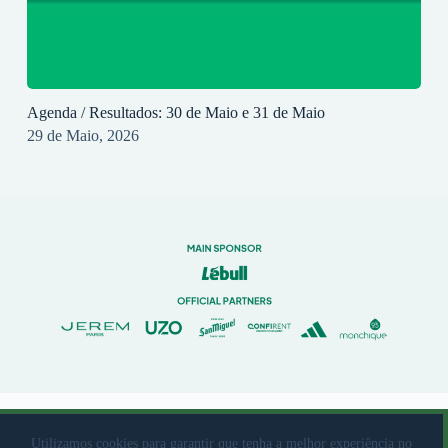
Agenda / Resultados: 30 de Maio e 31 de Maio
29 de Maio, 2026
© 2023 Rio Ave Futebol Clube Desenvolvido por
brandit
Utilizamos cookies para garantir que tenha a melhor experiência no