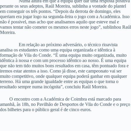
Numa altura em que a equipa quer dar uma resposta positiva
perante os seus adeptos, Raúl Moreira, sublinha a vontade do plantel
em conseguir os três pontos. “Depois da derrota de domingo, eles
queriam era jogar logo na segunda-feira o jogo com a Académica. Isso
não é possivel, mas acho que analisamos aquilo que esteve mal e
vamos tentar não cometer os mesmos erros neste jogo”, sublinhou Raúl
Moreira.
Em relação ao próximo adversário, o técnico rioavista
analisa os estudantes como uma equipa organizada e idêntica à
formação de Vila do Conde. “É uma equipa muito organizada, muito
idêntica à nossa e com um processo idêntico ao nosso. É uma equipa
que não tem tido muitos bons resultados em casa, têm pontuado fora e
iremos estar atentos a isso. Como já disse, este campeonato vai ser
muito competitivo, onde qualquer equipa poderá ganhar em qualquer
terreno. Há uma grande igualdade entre as equipas o que torna o
resultado sempre numa incógnita”, concluiu Raúl Moreira.
O encontro com a Académica de Coimbra está marcado para
amanhã, às 18h, no Pavilhão de Desportos de Vila do Conde e o preço
dos bilhetes para o público geral é de cinco euros.