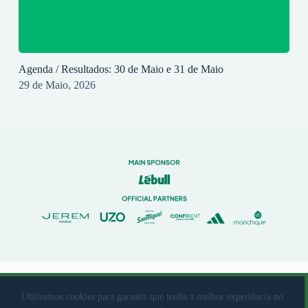
Agenda / Resultados: 30 de Maio e 31 de Maio
29 de Maio, 2026
© 2023 Rio Ave Futebol Clube Desenvolvido por
brandit
Utilizamos cookies para garantir que tenha a melhor experiência no