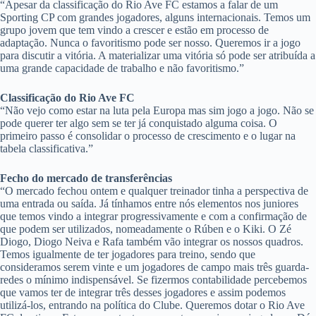
“Apesar da classificação do Rio Ave FC estamos a falar de um
Sporting CP com grandes jogadores, alguns internacionais. Temos um
grupo jovem que tem vindo a crescer e estão em processo de
adaptação. Nunca o favoritismo pode ser nosso. Queremos ir a jogo
para discutir a vitória. A materializar uma vitória só pode ser atribuída a
uma grande capacidade de trabalho e não favoritismo.”
Classificação do Rio Ave FC
“Não vejo como estar na luta pela Europa mas sim jogo a jogo. Não se
pode querer ter algo sem se ter já conquistado alguma coisa. O
primeiro passo é consolidar o processo de crescimento e o lugar na
tabela classificativa.”
Fecho do mercado de transferências
“O mercado fechou ontem e qualquer treinador tinha a perspectiva de
uma entrada ou saída. Já tínhamos entre nós elementos nos juniores
que temos vindo a integrar progressivamente e com a confirmação de
que podem ser utilizados, nomeadamente o Rúben e o Kiki. O Zé
Diogo, Diogo Neiva e Rafa também vão integrar os nossos quadros.
Temos igualmente de ter jogadores para treino, sendo que
consideramos serem vinte e um jogadores de campo mais três guarda-
redes o mínimo indispensável. Se fizermos contabilidade percebemos
que vamos ter de integrar três desses jogadores e assim podemos
utilizá-los, entrando na política do Clube. Queremos dotar o Rio Ave