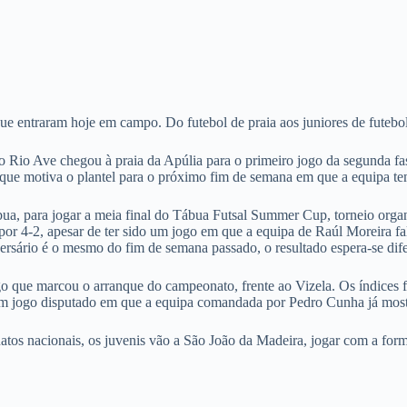
 entraram hoje em campo. Do futebol de praia aos juniores de futebol,
 Rio Ave chegou à praia da Apúlia para o primeiro jogo da segunda fa
a que motiva o plantel para o próximo fim de semana em que a equipa 
 para jogar a meia final do Tábua Futsal Summer Cup, torneio organi
r 4-2, apesar de ter sido um jogo em que a equipa de Raúl Moreira fal
ersário é o mesmo do fim de semana passado, o resultado espera-se dife
que marcou o arranque do campeonato, frente ao Vizela. Os índices fís
um jogo disputado em que a equipa comandada por Pedro Cunha já most
nacionais, os juvenis vão a São João da Madeira, jogar com a formaç