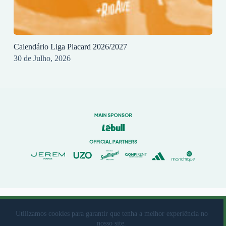
Calendário Liga Placard 2026/2027
30 de Julho, 2026
© 2023 Rio Ave Futebol Clube Desenvolvido por
brandit
Utilizamos cookies para garantir que tenha a melhor experiência no
nosso site.