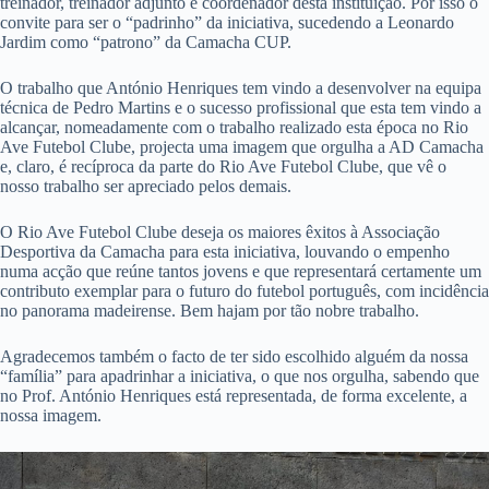
treinador, treinador adjunto e coordenador desta instituição. Por isso o
convite para ser o “padrinho” da iniciativa, sucedendo a Leonardo
Jardim como “patrono” da Camacha CUP.
O trabalho que António Henriques tem vindo a desenvolver na equipa
técnica de Pedro Martins e o sucesso profissional que esta tem vindo a
alcançar, nomeadamente com o trabalho realizado esta época no Rio
Ave Futebol Clube, projecta uma imagem que orgulha a AD Camacha
e, claro, é recíproca da parte do Rio Ave Futebol Clube, que vê o
nosso trabalho ser apreciado pelos demais.
O Rio Ave Futebol Clube deseja os maiores êxitos à Associação
Desportiva da Camacha para esta iniciativa, louvando o empenho
numa acção que reúne tantos jovens e que representará certamente um
contributo exemplar para o futuro do futebol português, com incidência
no panorama madeirense. Bem hajam por tão nobre trabalho.
Agradecemos também o facto de ter sido escolhido alguém da nossa
“família” para apadrinhar a iniciativa, o que nos orgulha, sabendo que
no Prof. António Henriques está representada, de forma excelente, a
nossa imagem.