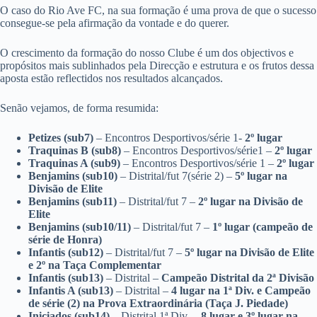
O caso do Rio Ave FC, na sua formação é uma prova de que o sucesso
consegue-se pela afirmação da vontade e do querer.
O crescimento da formação do nosso Clube é um dos objectivos e
propósitos mais sublinhados pela Direcção e estrutura e os frutos dessa
aposta estão reflectidos nos resultados alcançados.
Senão vejamos, de forma resumida:
Petizes (sub7)
– Encontros Desportivos/série 1-
2º lugar
Traquinas B (sub8)
– Encontros Desportivos/série1 –
2º lugar
Traquinas A (sub9)
– Encontros Desportivos/série 1 –
2º lugar
Benjamins (sub10)
– Distrital/fut 7(série 2) –
5º lugar na
Divisão de Elite
Benjamins (sub11)
– Distrital/fut 7 –
2º lugar na Divisão de
Elite
Benjamins (sub10/11)
– Distrital/fut 7 –
1º lugar (campeão de
série de Honra)
Infantis (sub12)
– Distrital/fut 7 –
5º lugar na Divisão de Elite
e 2º na Taça Complementar
Infantis (sub13)
– Distrital –
Campeão Distrital da 2ª Divisão
Infantis A (sub13)
– Distrital –
4 lugar na 1ª Div. e Campeão
de série (2) na Prova Extraordinária (Taça J. Piedade)
Iniciados (sub14)
– Distrital 1ª Div. –
8 lugar e 3º lugar na