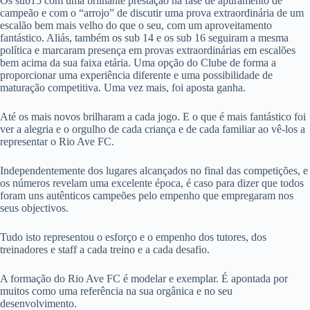
Os sub15 com uma brilhante prestação na fase de apuramento de
campeão e com o “arrojo” de discutir uma prova extraordinária de um
escalão bem mais velho do que o seu, com um aproveitamento
fantástico. Aliás, também os sub 14 e os sub 16 seguiram a mesma
política e marcaram presença em provas extraordinárias em escalões
bem acima da sua faixa etária. Uma opção do Clube de forma a
proporcionar uma experiência diferente e uma possibilidade de
maturação competitiva. Uma vez mais, foi aposta ganha.
Até os mais novos brilharam a cada jogo. E o que é mais fantástico foi
ver a alegria e o orgulho de cada criança e de cada familiar ao vê-los a
representar o Rio Ave FC.
Independentemente dos lugares alcançados no final das competições, e
os números revelam uma excelente época, é caso para dizer que todos
foram uns autênticos campeões pelo empenho que empregaram nos
seus objectivos.
Tudo isto representou o esforço e o empenho dos tutores, dos
treinadores e staff a cada treino e a cada desafio.
A formação do Rio Ave FC é modelar e exemplar. É apontada por
muitos como uma referência na sua orgânica e no seu
desenvolvimento.