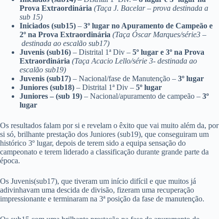
Prova Extraordinária
(Taça J. Bacelar – prova destinada a
sub 15)
Iniciados (sub15)
–
3º lugar no Apuramento de Campeão e
2º na Prova Extraordinária
(Taça Óscar Marques/série3 –
destinada ao escalão sub17)
Juvenis (sub16)
– Distrital 1ª Div –
5º lugar e 3º na Prova
Extraordinária
(Taça Acacio Lello/série 3- destinada ao
escalão sub19)
Juvenis (sub17)
– Nacional/fase de Manutenção –
3º lugar
Juniores (sub18)
– Distrital 1ª Div –
5º lugar
Juniores – (sub 19)
– Nacional/apuramento de campeão –
3º
lugar
Os resultados falam por si e revelam o êxito que vai muito além da, por
si só, brilhante prestação dos Juniores (sub19), que conseguiram um
histórico 3º lugar, depois de terem sido a equipa sensação do
campeonato e terem liderado a classificação durante grande parte da
época.
Os Juvenis(sub17), que tiveram um início difícil e que muitos já
adivinhavam uma descida de divisão, fizeram uma recuperação
impressionante e terminaram na 3ª posição da fase de manutenção.