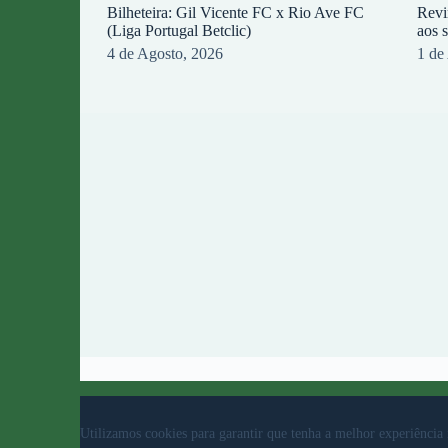
Bilheteira: Gil Vicente FC x Rio Ave FC
Revi
(Liga Portugal Betclic)
aos 
4 de Agosto, 2026
1 de
© 2023 Rio Ave Futebol Clube Desenvolvido por
b
Utilizamos cookies para garantir que tenha a melhor experiência 