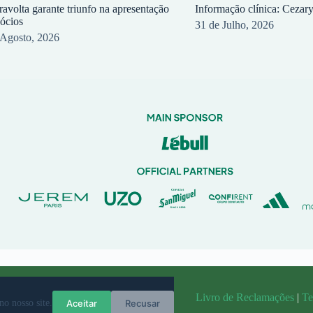
ravolta garante triunfo na apresentação
Informação clínica: Cezar
sócios
31 de Julho, 2026
 Agosto, 2026
randit
Livro de Reclamações
|
Te
Aceitar
Recusar
no nosso site.