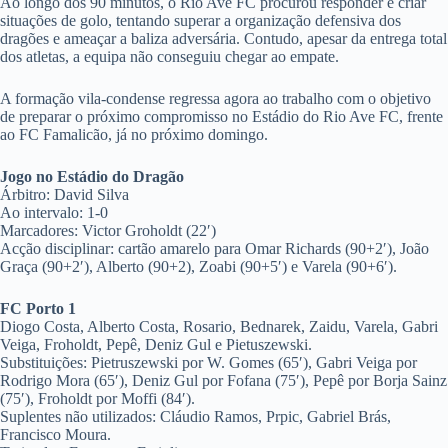
Ao longo dos 90 minutos, o Rio Ave FC procurou responder e criar
situações de golo, tentando superar a organização defensiva dos
dragões e ameaçar a baliza adversária. Contudo, apesar da entrega total
dos atletas, a equipa não conseguiu chegar ao empate.
A formação vila-condense regressa agora ao trabalho com o objetivo
de preparar o próximo compromisso no Estádio do Rio Ave FC, frente
ao FC Famalicão, já no próximo domingo.
Jogo no Estádio do Dragão
Árbitro: David Silva
Ao intervalo: 1-0
Marcadores: Victor Groholdt (22′)
Acção disciplinar: cartão amarelo para Omar Richards (90+2′), João
Graça (90+2′), Alberto (90+2), Zoabi (90+5′) e Varela (90+6′).
FC Porto 1
Diogo Costa, Alberto Costa, Rosario, Bednarek, Zaidu, Varela, Gabri
Veiga, Froholdt, Pepê, Deniz Gul e Pietuszewski.
Substituições: Pietruszewski por W. Gomes (65′), Gabri Veiga por
Rodrigo Mora (65′), Deniz Gul por Fofana (75′), Pepê por Borja Sainz
(75′), Froholdt por Moffi (84′).
Suplentes não utilizados: Cláudio Ramos, Prpic, Gabriel Brás,
Francisco Moura.