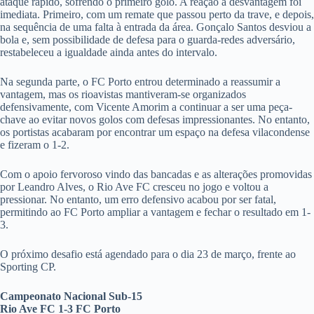
ataque rápido, sofrendo o primeiro golo. A reação à desvantagem foi
imediata. Primeiro, com um remate que passou perto da trave, e depois,
na sequência de uma falta à entrada da área. Gonçalo Santos desviou a
bola e, sem possibilidade de defesa para o guarda-redes adversário,
restabeleceu a igualdade ainda antes do intervalo.
Na segunda parte, o FC Porto entrou determinado a reassumir a
vantagem, mas os rioavistas mantiveram-se organizados
defensivamente, com Vicente Amorim a continuar a ser uma peça-
chave ao evitar novos golos com defesas impressionantes. No entanto,
os portistas acabaram por encontrar um espaço na defesa vilacondense
e fizeram o 1-2.
Com o apoio fervoroso vindo das bancadas e as alterações promovidas
por Leandro Alves, o Rio Ave FC cresceu no jogo e voltou a
pressionar. No entanto, um erro defensivo acabou por ser fatal,
permitindo ao FC Porto ampliar a vantagem e fechar o resultado em 1-
3.
O próximo desafio está agendado para o dia 23 de março, frente ao
Sporting CP.
Campeonato Nacional Sub-15
Rio Ave FC 1-3 FC Porto