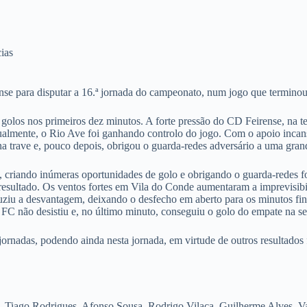
ias
se para disputar a 16.ª jornada do campeonato, num jogo que termino
golos nos primeiros dez minutos. A forte pressão do CD Feirense, na t
almente, o Rio Ave foi ganhando controlo do jogo. Com o apoio incans
 na trave e, pouco depois, obrigou o guarda-redes adversário a uma gr
riando inúmeras oportunidades de golo e obrigando o guarda-redes foga
 resultado. Os ventos fortes em Vila do Conde aumentaram a imprevisibi
duziu a desvantagem, deixando o desfecho em aberto para os minutos fin
e FC não desistiu e, no último minuto, conseguiu o golo do empate na 
rnadas, podendo ainda nesta jornada, em virtude de outros resultados
 Tiago Rodrigues, Afonso Sousa, Rodrigo Vilaça, Guilherme Alves, V