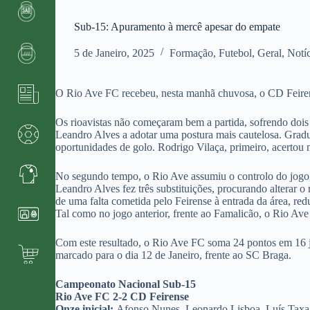
Sub-15: Apuramento à mercê apesar do empate
5 de Janeiro, 2025
Formação
,
Futebol
,
Geral
,
Notíc
O Rio Ave FC recebeu, nesta manhã chuvosa, o CD Feiren
Os rioavistas não começaram bem a partida, sofrendo dois 
Leandro Alves a adotar uma postura mais cautelosa. Gradu
oportunidades de golo. Rodrigo Vilaça, primeiro, acertou
No segundo tempo, o Rio Ave assumiu o controlo do jogo, c
Leandro Alves fez três substituições, procurando alterar o
de uma falta cometida pelo Feirense à entrada da área, re
Tal como no jogo anterior, frente ao Famalicão, o Rio Av
Com este resultado, o Rio Ave FC soma 24 pontos em 16 jo
marcado para o dia 12 de Janeiro, frente ao SC Braga.
Campeonato Nacional Sub-15
Rio Ave FC 2-2 CD Feirense
Onze inicial:
Afonso Nunes, Leonardo Lisboa, Luís Taxa,