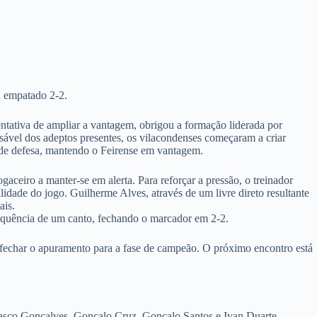
u empatado 2-2.
entativa de ampliar a vantagem, obrigou a formação liderada por
ável dos adeptos presentes, os vilacondenses começaram a criar
ande defesa, mantendo o Feirense em vantagem.
ceiro a manter-se em alerta. Para reforçar a pressão, o treinador
lidade do jogo. Guilherme Alves, através de um livre direto resultante
ais.
sequência de um canto, fechando o marcador em 2-2.
 fechar o apuramento para a fase de campeão. O próximo encontro está
asco Gonçalves, Gonçalo Cruz, Gonçalo Santos e Ivan Duarte.