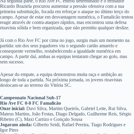
Na segunda parte, o Rio Ave FC entrou determinado e o treinador
Ricardo Braziela procurou aumentar a pressão ofensiva com a sua
primeira substituição, focada em reforçar o ataque no último terço do
campo. Apesar de estar em desvantagem numérica, o Famalicão tentou
reagir através de contra-ataques rápidos, mas encontrou uma defesa
rioavista sólida e bem organizada, que não permitiu qualquer deslize.
Já com o Rio Ave FC por cima no jogo, surgiu mais um momento na
partida: um dos seus jogadores viu o segundo cartão amarelo e
consequente vermelho, restabelecendo a igualdade numérica em
campo. A partir daí, ambas as equipas tentaram chegar ao golo, mas
sem sucesso.
Apesar do empate, a equipa demonstrou muita raça e ambição ao
longo de toda a partida. Na próxima jornada, os jovens rioavistas
deslocam-se ao terreno do Vitória SC.
Campeonato Nacional Sub-17
Rio Ave FC 0-0 FC Famalicão
Onze inicial:
Davi Silva, Martim Queirós, Gabriel Leite, Rui Silva,
Mateus Martins, João Festas, Diago Delgado, Guilherme Reis, Sérgio
Ribeiro (C), Maxi Carrizo e Gonçalo Sousa
Jogaram ainda:
Gilberto Seidi, Rafael Pereira, Tiago Rodrigues e
Igor Pires