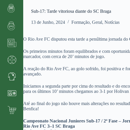
Sub-17: Tarde vitoriosa diante do SC Braga
13 de Junho, 2024
Formação
,
Geral
,
Notícias
O Rio Ave FC disputou esta tarde a penúltima jornada do
Os primeiros minutos foram equilibrados e com oportunida
marcador, com cerca de 20’ minutos de jogo.
A reação do Rio Ave FC, ao golo sofrido, foi positiva e f
avançado.
Iniciamos a segunda parte por cima do resultado e do enc
para os últimos 10’ minutos chegamos ao 3-1 por Holivan
Até ao final do jogo não houve mais alterações no result
Benfica!
Campeonato Nacional Juniores Sub-17 / 2ª Fase – Jor
Rio Ave FC 3–1 SC Braga