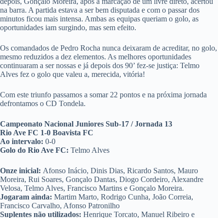
depois, Gonçalo Moreira, após a marcação de um livre direto, acertou
na barra. A partida estava a ser bem disputada e com o passar dos
minutos ficou mais intensa. Ambas as equipas queriam o golo, as
oportunidades iam surgindo, mas sem efeito.
Os comandados de Pedro Rocha nunca deixaram de acreditar, no golo,
mesmo reduzidos a dez elementos. As melhores oportunidades
continuaram a ser nossas e já depois dos 90’ fez-se justiça: Telmo
Alves fez o golo que valeu a, merecida, vitória!
Com este triunfo passamos a somar 22 pontos e na próxima jornada
defrontamos o CD Tondela.
Campeonato Nacional Juniores Sub-17 / Jornada 13
Rio Ave FC 1-0 Boavista FC
Ao intervalo:
0-0
Golo do Rio Ave FC:
Telmo Alves
Onze inicial:
Afonso Inácio, Dinis Dias, Ricardo Santos, Mauro
Moreira, Rui Soares, Gonçalo Dantas, Diogo Cordeiro, Alexandre
Velosa, Telmo Alves, Francisco Martins e Gonçalo Moreira.
Jogaram ainda:
Martim Marto, Rodrigo Cunha, João Correia,
Francisco Carvalho, Afonso Patronilho
Suplentes não utilizados:
Henrique Torcato, Manuel Ribeiro e