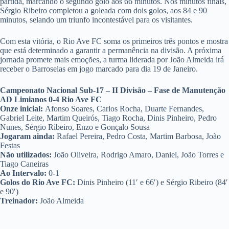
partida, marcando o segundo golo aos 66 minutos. Nos minutos finais,
Sérgio Ribeiro completou a goleada com dois golos, aos 84 e 90
minutos, selando um triunfo incontestável para os visitantes.
Com esta vitória, o Rio Ave FC soma os primeiros três pontos e mostra
que está determinado a garantir a permanência na divisão. A próxima
jornada promete mais emoções, a turma liderada por João Almeida irá
receber o Barroselas em jogo marcado para dia 19 de Janeiro.
Campeonato Nacional Sub-17 – II Divisão – Fase de Manutenção
AD Limianos 0-4 Rio Ave FC
Onze inicial:
Afonso Soares, Carlos Rocha, Duarte Fernandes,
Gabriel Leite, Martim Queirós, Tiago Rocha, Dinis Pinheiro, Pedro
Nunes, Sérgio Ribeiro, Enzo e Gonçalo Sousa
Jogaram ainda:
Rafael Pereira, Pedro Costa, Martim Barbosa, João
Festas
Não utilizados:
João Oliveira, Rodrigo Amaro, Daniel, João Torres e
Tiago Caneiras
Ao Intervalo:
0-1
Golos do Rio Ave FC:
Dinis Pinheiro (11′ e 66′) e Sérgio Ribeiro (84′
e 90′)
Treinador:
João Almeida