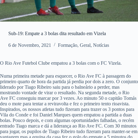
Sub-19: Empate a 3 bolas dita resultado em Vizela
6 de Novembro, 2021
Formação
,
Geral
,
Notícias
O Rio Ave Futebol Clube empatou a 3 bolas com o FC Vizela.
Numa primeira metade para esquecer, o Rio Ave FC à passagem do
primeiro quarto de hora da partida já perdia por dois a zero. O conjunto
liderado por Tiago Ribeiro saiu para o balneário a perder, mas
mostrando vontade de virar o resultado. Na segunda metade, o Rio
Ave FC conseguiu marcar por 3 vezes. Ao minuto 50 o capitão Tomás
deu o mote para tentar a reviravolta e fez o primeiro tento rioavista.
Inspirados, os nossos atletas tudo fizeram para trazer os 3 pontos para
Vila do Conde e foi Daniel Marques quem empatou a partida a duas
bolas. Pouco depois, e com algumas oportunidades falhadas, o recém
entrado Tiago marca e dá a liderança ao Rio Ave FC. Com 30 minutos
para jogar, os pupilos de Tiago Ribeiro tudo fizeram para manter-se em
vantagem mas a equipa da casa fez o golo do empate a 5 minutos do