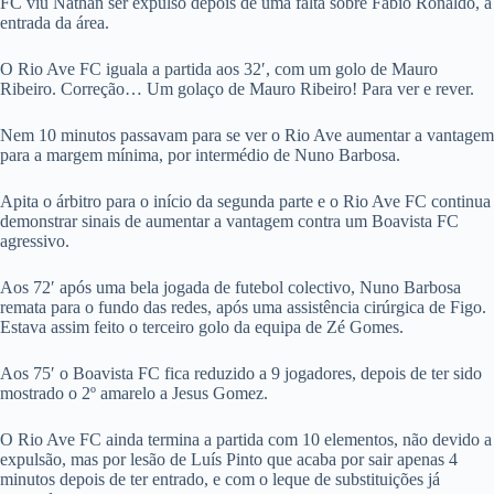
FC viu Nathan ser expulso depois de uma falta sobre Fábio Ronaldo, à
entrada da área.
O Rio Ave FC iguala a partida aos 32′, com um golo de Mauro
Ribeiro. Correção… Um golaço de Mauro Ribeiro! Para ver e rever.
Nem 10 minutos passavam para se ver o Rio Ave aumentar a vantagem
para a margem mínima, por intermédio de Nuno Barbosa.
Apita o árbitro para o início da segunda parte e o Rio Ave FC continua
demonstrar sinais de aumentar a vantagem contra um Boavista FC
agressivo.
Aos 72′ após uma bela jogada de futebol colectivo, Nuno Barbosa
remata para o fundo das redes, após uma assistência cirúrgica de Figo.
Estava assim feito o terceiro golo da equipa de Zé Gomes.
Aos 75′ o Boavista FC fica reduzido a 9 jogadores, depois de ter sido
mostrado o 2º amarelo a Jesus Gomez.
O Rio Ave FC ainda termina a partida com 10 elementos, não devido a
expulsão, mas por lesão de Luís Pinto que acaba por sair apenas 4
minutos depois de ter entrado, e com o leque de substituições já