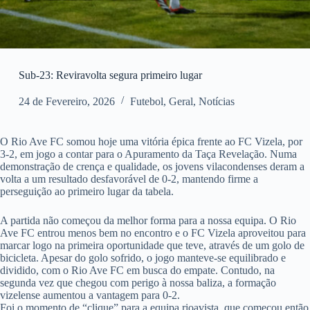
Sub-23: Reviravolta segura primeiro lugar
24 de Fevereiro, 2026
Futebol
,
Geral
,
Notícias
O Rio Ave FC somou hoje uma vitória épica frente ao FC Vizela, por
3-2, em jogo a contar para o Apuramento da Taça Revelação. Numa
demonstração de crença e qualidade, os jovens vilacondenses deram a
volta a um resultado desfavorável de 0-2, mantendo firme a
perseguição ao primeiro lugar da tabela.
A partida não começou da melhor forma para a nossa equipa. O Rio
Ave FC entrou menos bem no encontro e o FC Vizela aproveitou para
marcar logo na primeira oportunidade que teve, através de um golo de
bicicleta. Apesar do golo sofrido, o jogo manteve-se equilibrado e
dividido, com o Rio Ave FC em busca do empate. Contudo, na
segunda vez que chegou com perigo à nossa baliza, a formação
vizelense aumentou a vantagem para 0-2.
Foi o momento de “clique” para a equipa rioavista, que começou então