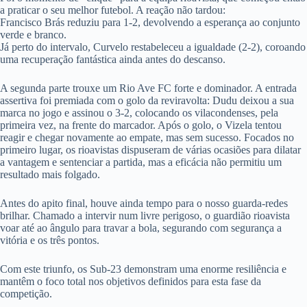
a praticar o seu melhor futebol. A reação não tardou:
Francisco Brás reduziu para 1-2, devolvendo a esperança ao conjunto
verde e branco.
Já perto do intervalo, Curvelo restabeleceu a igualdade (2-2), coroando
uma recuperação fantástica ainda antes do descanso.
A segunda parte trouxe um Rio Ave FC forte e dominador. A entrada
assertiva foi premiada com o golo da reviravolta: Dudu deixou a sua
marca no jogo e assinou o 3-2, colocando os vilacondenses, pela
primeira vez, na frente do marcador. Após o golo, o Vizela tentou
reagir e chegar novamente ao empate, mas sem sucesso. Focados no
primeiro lugar, os rioavistas dispuseram de várias ocasiões para dilatar
a vantagem e sentenciar a partida, mas a eficácia não permitiu um
resultado mais folgado.
Antes do apito final, houve ainda tempo para o nosso guarda-redes
brilhar. Chamado a intervir num livre perigoso, o guardião rioavista
voar até ao ângulo para travar a bola, segurando com segurança a
vitória e os três pontos.
Com este triunfo, os Sub-23 demonstram uma enorme resiliência e
mantêm o foco total nos objetivos definidos para esta fase da
competição.