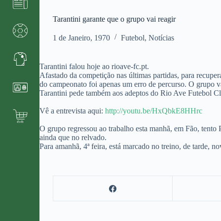
Tarantini garante que o grupo vai reagir
1 de Janeiro, 1970
Futebol
,
Notícias
Tarantini falou hoje ao rioave-fc.pt.
Afastado da competição nas últimas partidas, para recupera
do campeonato foi apenas um erro de percurso. O grupo vai
Tarantini pede também aos adeptos do Rio Ave Futebol Clu
Vê a entrevista aqui:
http://youtu.be/HxQbkE8HHrc
O grupo regressou ao trabalho esta manhã, em Fão, tento P
ainda que no relvado.
Para amanhã, 4ª feira, está marcado no treino, de tarde, 