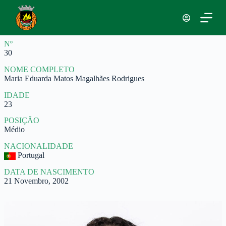
P
u
l
a
Nº
r
30
p
a
NOME COMPLETO
r
Maria Eduarda Matos Magalhães Rodrigues
a
o
IDADE
c
23
o
n
POSIÇÃO
t
Médio
e
ú
NACIONALIDADE
d
Portugal
o
DATA DE NASCIMENTO
21 Novembro, 2002