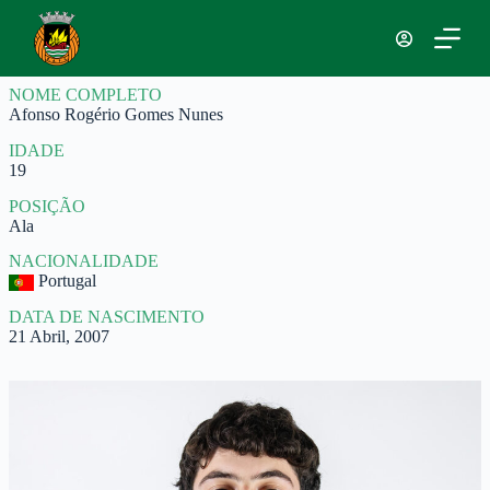
P
u
l
a
NOME COMPLETO
r
Afonso Rogério Gomes Nunes
p
a
IDADE
r
19
a
o
POSIÇÃO
c
Ala
o
n
NACIONALIDADE
t
Portugal
e
ú
DATA DE NASCIMENTO
d
21 Abril, 2007
o