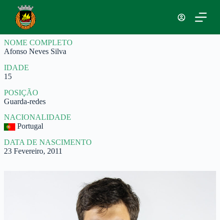
P
u
l
a
NOME COMPLETO
r
Afonso Neves Silva
p
a
IDADE
r
15
a
o
POSIÇÃO
c
Guarda-redes
o
n
NACIONALIDADE
t
Portugal
e
ú
DATA DE NASCIMENTO
d
23 Fevereiro, 2011
o