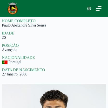
P
u
l
a
NOME COMPLETO
r
Paulo Alexandre Silva Sousa
p
a
IDADE
r
20
a
o
POSIÇÃO
c
Avançado
o
n
NACIONALIDADE
t
Portugal
e
ú
DATA DE NASCIMENTO
d
27 Janeiro, 2006
o