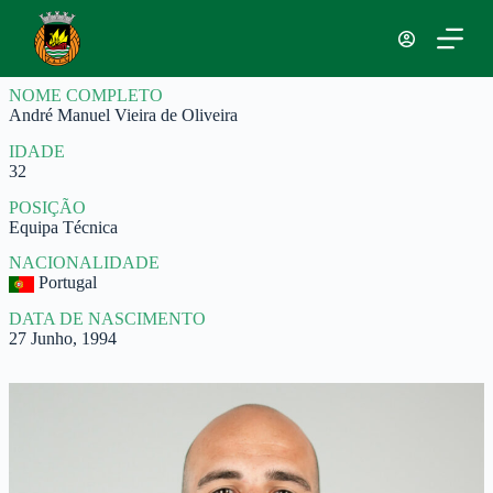
P
u
l
a
NOME COMPLETO
r
André Manuel Vieira de Oliveira
p
a
IDADE
r
32
a
o
POSIÇÃO
c
Equipa Técnica
o
n
NACIONALIDADE
t
Portugal
e
ú
DATA DE NASCIMENTO
d
27 Junho, 1994
o