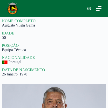
P
u
l
a
NOME COMPLETO
r
Augusto Vilela Gama
p
a
IDADE
r
56
a
o
POSIÇÃO
c
Equipa Técnica
o
n
NACIONALIDADE
t
Portugal
e
ú
DATA DE NASCIMENTO
d
26 Janeiro, 1970
o