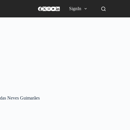
SignIn
adas Neves Guimarães