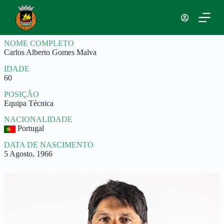
P
u
l
a
NOME COMPLETO
r
Carlos Alberto Gomes Malva
p
a
IDADE
r
60
a
o
POSIÇÃO
c
Equipa Técnica
o
n
NACIONALIDADE
t
Portugal
e
ú
DATA DE NASCIMENTO
d
5 Agosto, 1966
o